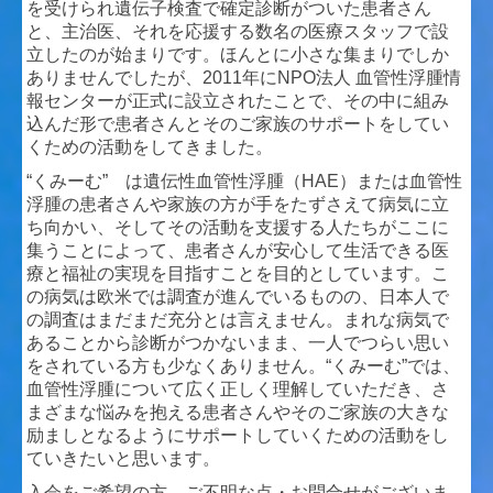
を受けられ遺伝子検査で確定診断がついた患者さん
と、主治医、それを応援する数名の医療スタッフで設
立したのが始まりです。ほんとに小さな集まりでしか
ありませんでしたが、2011年にNPO法人 血管性浮腫情
報センターが正式に設立されたことで、その中に組み
込んだ形で患者さんとそのご家族のサポートをしてい
くための活動をしてきました。
“くみーむ” は遺伝性血管性浮腫（HAE）または血管性
浮腫の患者さんや家族の方が手をたずさえて病気に立
ち向かい、そしてその活動を支援する人たちがここに
集うことによって、患者さんが安心して生活できる医
療と福祉の実現を目指すことを目的としています。こ
の病気は欧米では調査が進んでいるものの、日本人で
の調査はまだまだ充分とは言えません。まれな病気で
あることから診断がつかないまま、一人でつらい思い
をされている方も少なくありません。“くみーむ”では、
血管性浮腫について広く正しく理解していただき、さ
まざまな悩みを抱える患者さんやそのご家族の大きな
励ましとなるようにサポートしていくための活動をし
ていきたいと思います。
入会をご希望の方、ご不明な点・お問合せがございま