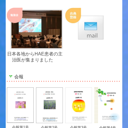
日本各地からHAE患者の主
治医が集まりました
会報
会報第1号
会報第2号
会報第3号
会報第4号