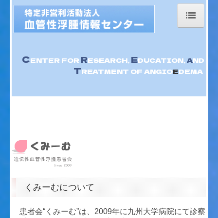
Home
C
R
E
ENTER FOR
ESEARCH,
DUCATION,
A
ND
センター代表挨拶
T
REATMENT OF ANGIO
E
DEMA
一般の方
医療機関の方
活動内容
患者・家族会専用
診断と治療について
研究活動
くみーむについて
リンク
患者会“くみーむ”は、2009年に九州大学病院にて診察