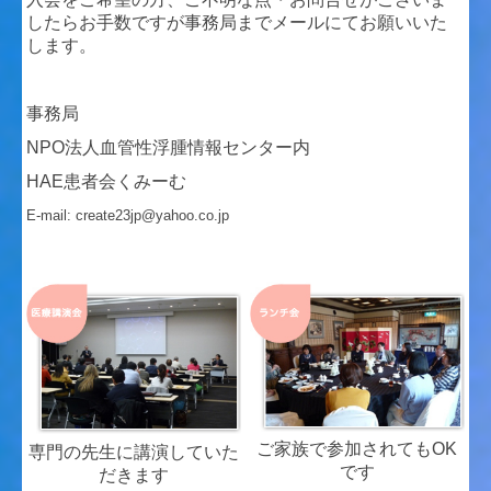
したらお手数ですが事務局までメールにてお願いいた
します。
事務局
NPO法人血管性浮腫情報センター内
HAE患者会くみーむ
E-mail: create23jp@yahoo.co.jp
ご家族で参加されてもOK
専門の先生に講演していた
です
だきます